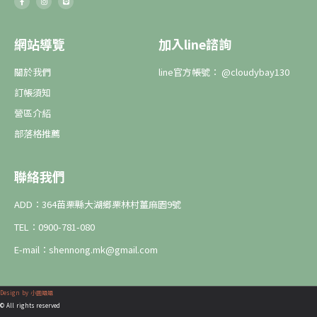
網站導覽
加入line諮詢
關於我們
line官方帳號： @cloudybay130
訂帳須知
營區介紹
部落格推薦
聯絡我們
ADD：364苗栗縣大湖鄉栗林村薑麻園9號
TEL：0900-781-080
E-mail：shennong.mk@gmail.com
Design by 小圓姐姐
© All rights reserved