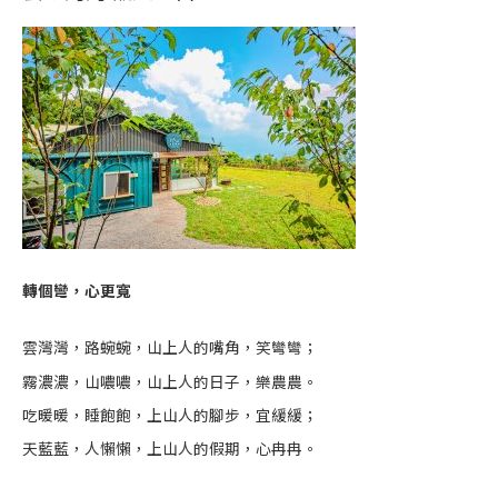
轉個彎，心更寬
雲灣灣，路蜿蜿，山上人的嘴角，笑彎彎；
霧濃濃，山噥噥，山上人的日子，樂農農。
吃暖暖，睡飽飽，上山人的腳步，宜緩緩；
天藍藍，人懶懶，上山人的假期，心冉冉。