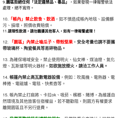
9.
園區拒絕任何「法定違禁品、毒品」
，如果發現一律報警依法
處理，絕不寬待。
10.
「帳內」禁止飲食、飲酒
，如不慎造成帳內地毯、設備髒
污、損壞，照價收費賠償。
11.
請理性飲酒，請勿騷擾其他客人，如有一律報警處理！
12.
「園區」內禁止嗑瓜子、帶殼堅果
。
安全考量也請不要攜
帶玻璃杯、陶瓷餐具等易碎物品。
13. 為確保場域安全，禁止使用明火、仙女棒、煤油燈、氣化
燈、瓦斯爐等明火器材。
如欲施放煙火，請洽工作人員。
14.
帳篷內禁止高瓦數電器設備
，例如：吹風機、電熱器、電
棒捲、電磁爐、電毯、快煮壺等。
15. 帳內禁止打麻將、卡拉ok、吸菸、檳榔、賭博，為維護自
然環境及其他旅客住宿權益，若不聽勸阻，則園方有權要求
離開園區且不另行退費。