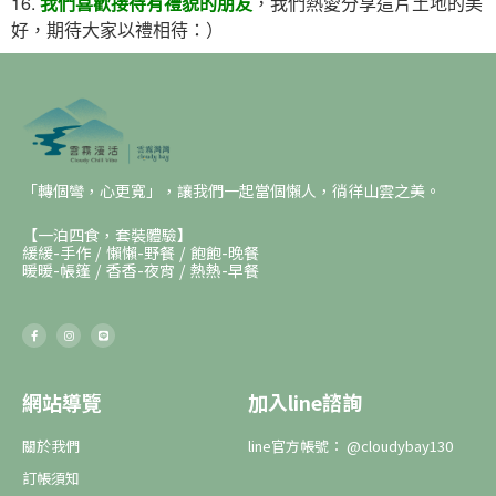
16.
我們喜歡接待有禮貌的朋友
，我們熱愛分享這片土地的美
好，期待大家以禮相待：）
「轉個彎，心更寬」，讓我們一起當個懶人，徜徉山雲之美。
【一泊四食，套裝體驗】
緩緩-手作 / 懶懶-野餐 / 飽飽-晚餐
暖暖-帳篷 / 香香-夜宵 / 熱熱-早餐
網站導覽
加入line諮詢
關於我們
line官方帳號： @cloudybay130
訂帳須知